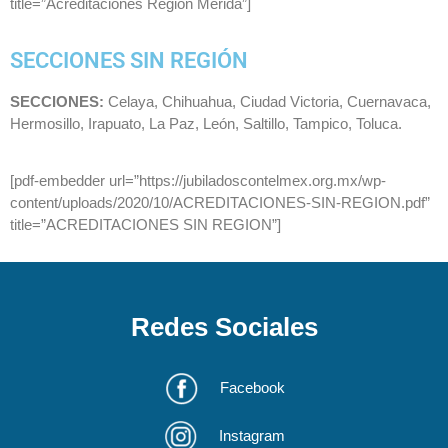
title=”Acreditaciones Región Mérida”]
SECCIONES SIN REGIÓN
SECCIONES:
Celaya, Chihuahua, Ciudad Victoria, Cuernavaca,
Hermosillo, Irapuato, La Paz, León, Saltillo, Tampico, Toluca.
[pdf-embedder url=”https://jubiladoscontelmex.org.mx/wp-
content/uploads/2020/10/ACREDITACIONES-SIN-REGION.pdf”
title=”ACREDITACIONES SIN REGION”]
Redes Sociales
Facebook
Instagram