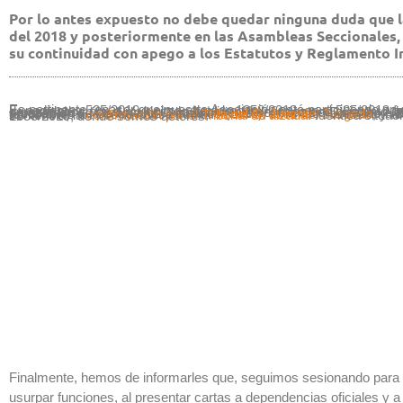
Por lo antes expuesto no debe quedar ninguna duda que 
del 2018 y posteriormente en las Asambleas Seccionales,
su continuidad con apego a los Estatutos y Reglamento In
Es pertinente repasar que nuestra Asociación está participando en dos juicios: Expedientes 525/2019 y el ya relatado 1358/2019; en el 525/2019 fuimos demandados por el multicitado Apolinar Hernández con el intento de desconocer el proceso de su revocación, nombramiento del Consejo Directivo Nacional y la aprobación de los Nuevos Estatutos (2019), teniendo hasta ahora
DOS sentencias favorable
s a nuestra causa social:
la del C. Juez del Juzgado
, y al apelar la sentencia, la
confirmación por el Tribunal de alzada
. Idéntica situación que la del 1358/2019, donde somos actores.
Finalmente, hemos de informarles que, seguimos sesionando para log
usurpar funciones, al presentar cartas a dependencias oficiales y a