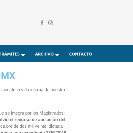
TRÁMITES
ARCHIVO
CONTACTO
CDMX
ión de la vida interna de nuestra
e se integra por los Magistrados:
olvió el recurso de apelación del
octubre de dos mil veinte, dictada
juicio con expediente 1358/2019.