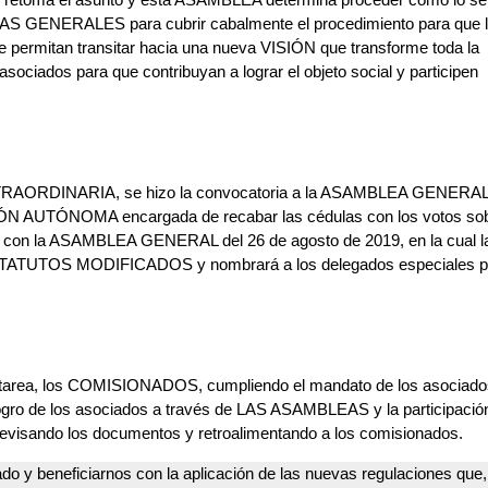
S GENERALES para cubrir cabalmente el procedimiento para que 
 permitan transitar hacia una nueva VISIÓN que transforme toda la
 asociados para que contribuyan a lograr el objeto social y participen
XTRAORDINARIA, se hizo la convocatoria a la ASAMBLEA GENERAL 
ISIÓN AUTÓNOMA encargada de recabar las cédulas con los votos sob
n la ASAMBLEA GENERAL del 26 de agosto de 2019, en la cual l
s ESTATUTOS MODIFICADOS y nombrará a los delegados especiales p
 tarea, los COMISIONADOS, cumpliendo el mandato de los asociado
 logro de los asociados a través de LAS ASAMBLEAS y la participació
revisando los documentos y retroalimentando a los comisionados.
ado y beneficiarnos con la aplicación de las nuevas regulaciones que, 