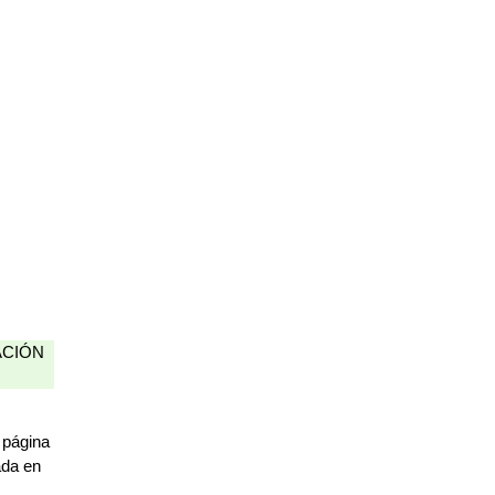
CACIÓN
 página
ada en