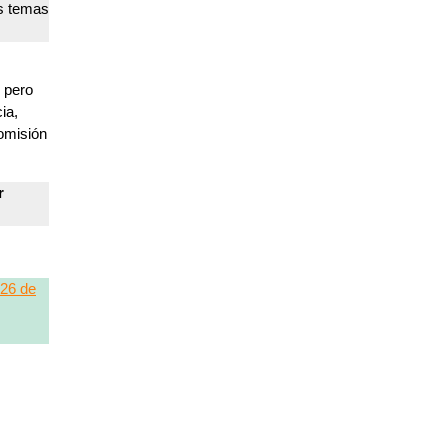
os temas
, pero
ia,
Comisión
r
 26 de