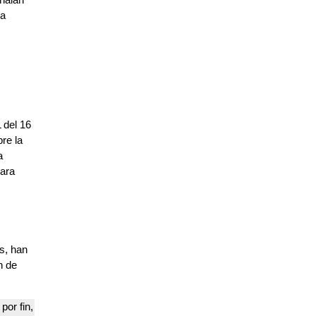
la
del 16
re la
a
ara
s, han
n de
por fin,